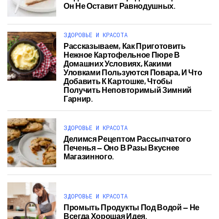
Он Не Оставит Равнодушных.
ЗДОРОВЬЕ И КРАСОТА
Рассказываем, Как Приготовить
Нежное Картофельное Пюре В
Домашних Условиях, Какими
Уловками Пользуются Повара, И Что
Добавить К Картошке, Чтобы
Получить Неповторимый Зимний
Гарнир.
ЗДОРОВЬЕ И КРАСОТА
Делимся Рецептом Рассыпчатого
Печенья — Оно В Разы Вкуснее
Магазинного.
ЗДОРОВЬЕ И КРАСОТА
Промыть Продукты Под Водой — Не
Всегда Хорошая Идея.