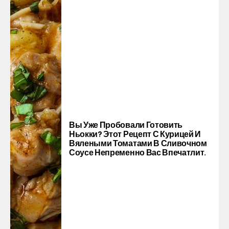
Вы Уже Пробовали Готовить
Ньокки? Этот Рецепт С Курицей И
Вялеными Томатами В Сливочном
Соусе Непременно Вас Впечатлит.