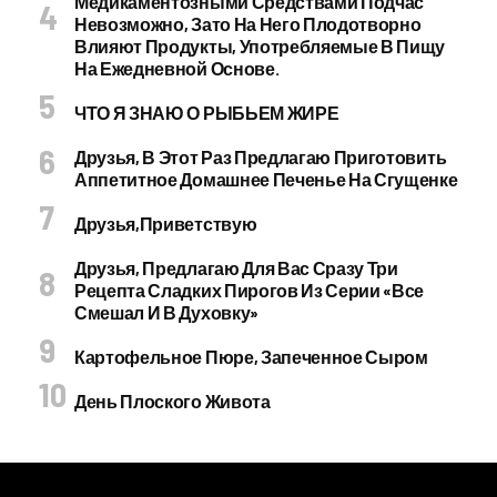
Медикаментозными Средствами Подчас
Невозможно, Зато На Него Плодотворно
Влияют Продукты, Употребляемые В Пищу
На Ежедневной Основе.
ЧТО Я ЗНАЮ О РЫБЬЕМ ЖИРЕ
Друзья, В Этот Раз Предлагаю Приготовить
Аппетитное Домашнее Печенье На Сгущенке
Друзья,приветствую
Друзья, Предлагаю Для Вас Сразу Три
Рецепта Сладких Пирогов Из Серии «все
Смешал И В Духовку»
Картофельное Пюре, Запеченное Сыром
День Плоского Живота