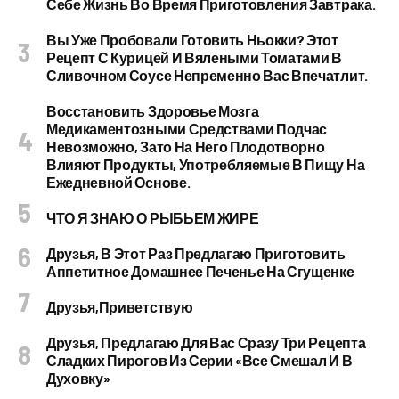
Себе Жизнь Во Время Приготовления Завтрака.
Вы Уже Пробовали Готовить Ньокки? Этот
Рецепт С Курицей И Вялеными Томатами В
Сливочном Соусе Непременно Вас Впечатлит.
Восстановить Здоровье Мозга
Медикаментозными Средствами Подчас
Невозможно, Зато На Него Плодотворно
Влияют Продукты, Употребляемые В Пищу На
Ежедневной Основе.
ЧТО Я ЗНАЮ О РЫБЬЕМ ЖИРЕ
Друзья, В Этот Раз Предлагаю Приготовить
Аппетитное Домашнее Печенье На Сгущенке
Друзья,приветствую
Друзья, Предлагаю Для Вас Сразу Три Рецепта
Сладких Пирогов Из Серии «все Смешал И В
Духовку»