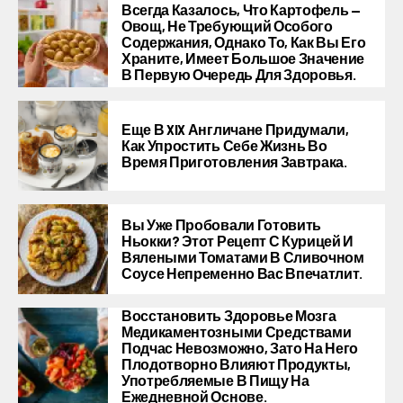
Всегда Казалось, Что Картофель —
Овощ, Не Требующий Особого
Содержания, Однако То, Как Вы Его
Храните, Имеет Большое Значение
В Первую Очередь Для Здоровья.
Еще В XIX Англичане Придумали,
Как Упростить Себе Жизнь Во
Время Приготовления Завтрака.
Вы Уже Пробовали Готовить
Ньокки? Этот Рецепт С Курицей И
Вялеными Томатами В Сливочном
Соусе Непременно Вас Впечатлит.
Восстановить Здоровье Мозга
Медикаментозными Средствами
Подчас Невозможно, Зато На Него
Плодотворно Влияют Продукты,
Употребляемые В Пищу На
Ежедневной Основе.