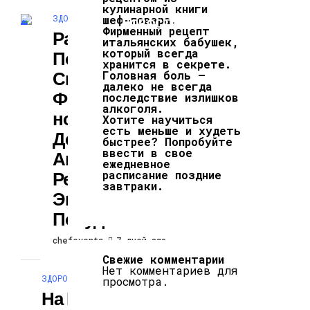
кулинарной книги
ЗДОРОВЬЕ И КРАСОТА
шеф-повара.
НОВОСТИ
Фирменный рецепт
Рассказываем О
итальянских бабушек,
который всегда
Полезных
хранится в секрете.
Свойствах
Головная боль —
далеко не всегда
Ферментирован
последствие излишков
алкоголя.
Ного Овоща И
Хотите научиться
есть меньше и худеть
Делимся
быстрее? Попробуйте
ввести в свое
Авторским
ежедневное
Рецептом От
расписание поздние
завтраки.
Эксперта По
Похудению.
chefevents
7 дней ago
Свежие комментарии
Нет комментариев для
ЗДОРОВЬЕ И КРАСОТА
просмотра.
На Календаре