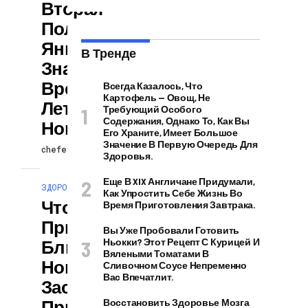
Вторая
Половина
Января, А
В Тренде
Значит, Пришло
Время Худеть К
Всегда Казалось, Что
Картофель — Овощ, Не
Лету И Начинать
Требующий Особого
Содержания, Однако То, Как Вы
Новую Жизнь.
Его Храните, Имеет Большое
Значение В Первую Очередь Для
chefevents
7 дней ago
Здоровья.
Еще В XIX Англичане Придумали,
ЗДОРОВЬЕ И КРАСОТА
Как Упростить Себе Жизнь Во
Чтобы
Время Приготовления Завтрака.
Приготовление
Вы Уже Пробовали Готовить
Блюд К
Ньокки? Этот Рецепт С Курицей И
Вялеными Томатами В
Новогоднему
Сливочном Соусе Непременно
Вас Впечатлит.
Застолью
Принесло
Восстановить Здоровье Мозга