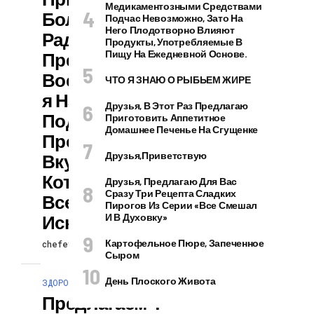
Медикаментозными Средствами
Больше
Подчас Невозможно, Зато На
Него Плодотворно Влияют
Радости,
Продукты, Употребляемые В
Пищу На Ежедневной Основе.
Предлагаем
Воспользоватьс
ЧТО Я ЗНАЮ О РЫБЬЕМ ЖИРЕ
Я Нашей
Друзья, В Этот Раз Предлагаю
Подборкой
Приготовить Аппетитное
Домашнее Печенье На Сгущенке
Простых И
Друзья,приветствую
Вкусных Блюд,
Которые Оценят
Друзья, Предлагаю Для Вас
Сразу Три Рецепта Сладких
Все Без
Пирогов Из Серии «все Смешал
Исключения.
И В Духовку»
Картофельное Пюре, Запеченное
chefevents
31.07.2026
Сыром
День Плоского Живота
ЗДОРОВЬЕ И КРАСОТА
Предлагаем 4