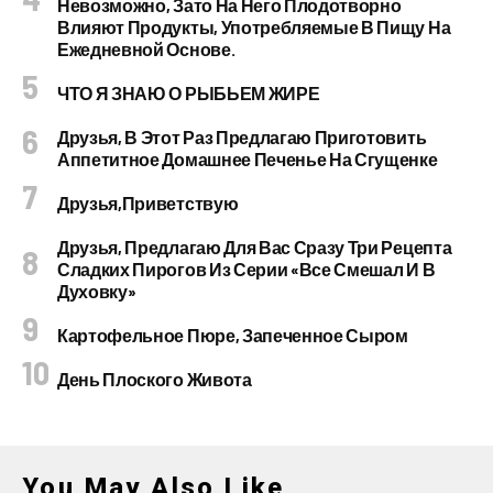
Невозможно, Зато На Него Плодотворно
Влияют Продукты, Употребляемые В Пищу На
Ежедневной Основе.
ЧТО Я ЗНАЮ О РЫБЬЕМ ЖИРЕ
Друзья, В Этот Раз Предлагаю Приготовить
Аппетитное Домашнее Печенье На Сгущенке
Друзья,приветствую
Друзья, Предлагаю Для Вас Сразу Три Рецепта
Сладких Пирогов Из Серии «все Смешал И В
Духовку»
Картофельное Пюре, Запеченное Сыром
День Плоского Живота
You May Also Like