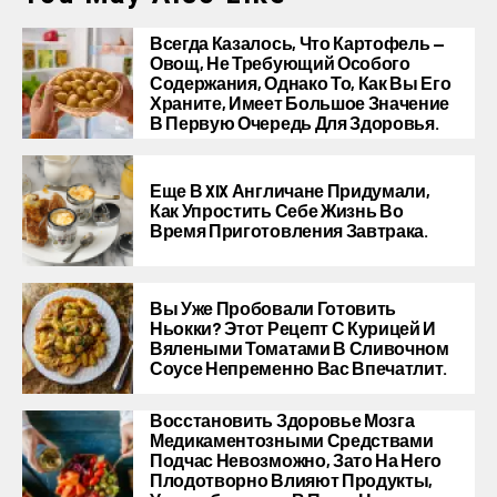
Всегда Казалось, Что Картофель —
Овощ, Не Требующий Особого
Содержания, Однако То, Как Вы Его
Храните, Имеет Большое Значение
В Первую Очередь Для Здоровья.
Еще В XIX Англичане Придумали,
Как Упростить Себе Жизнь Во
Время Приготовления Завтрака.
Вы Уже Пробовали Готовить
Ньокки? Этот Рецепт С Курицей И
Вялеными Томатами В Сливочном
Соусе Непременно Вас Впечатлит.
Восстановить Здоровье Мозга
Медикаментозными Средствами
Подчас Невозможно, Зато На Него
Плодотворно Влияют Продукты,