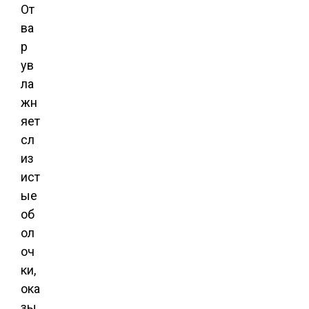
От
ва
р
ув
ла
жн
яет
сл
из
ист
ые
об
ол
оч
ки,
ока
зы