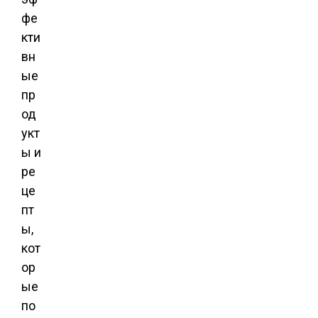
фе
кти
вн
ые
пр
од
укт
ы и
ре
це
пт
ы,
кот
ор
ые
по