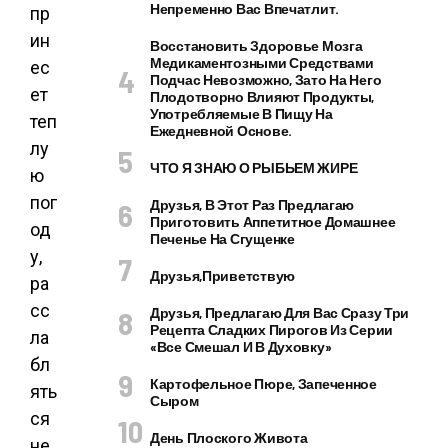
Непременно Вас Впечатлит.
пр
ин
Восстановить Здоровье Мозга
Медикаментозными Средствами
ес
Подчас Невозможно, Зато На Него
ет
Плодотворно Влияют Продукты,
Употребляемые В Пищу На
теп
Ежедневной Основе.
лу
ЧТО Я ЗНАЮ О РЫБЬЕМ ЖИРЕ
ю
пог
Друзья, В Этот Раз Предлагаю
Приготовить Аппетитное Домашнее
од
Печенье На Сгущенке
у,
Друзья,приветствую
ра
сс
Друзья, Предлагаю Для Вас Сразу Три
Рецепта Сладких Пирогов Из Серии
ла
«все Смешал И В Духовку»
бл
Картофельное Пюре, Запеченное
ять
Сыром
ся
День Плоского Живота
не