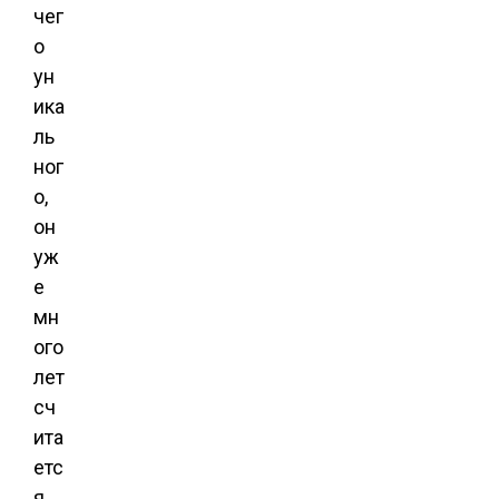
чег
о
ун
ика
ль
ног
о,
он
уж
е
мн
ого
лет
сч
ита
етс
я