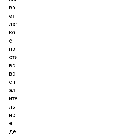
ва
ет
лег
ко
е
пр
оти
во
во
сп
ал
ите
ль
но
е
де