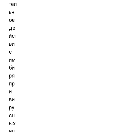
тел
ьн
ое
де
йст
ви
е
им
би
ря
пр
и
ви
ру
сн
ых
ин