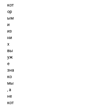
кот
ор
ым
и
из
ни
х
вы
уж
е
зна
ко
мы
, а
не
кот