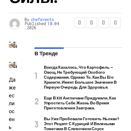
By
chefevents
Published
18.04
.2026
В Тренде
Всегда Казалось, Что Картофель —
Овощ, Не Требующий Особого
Содержания, Однако То, Как Вы Его
Да
Храните, Имеет Большое Значение В
же
Первую Очередь Для Здоровья.
ес
Еще В XIX Англичане Придумали, Как
ли
Упростить Себе Жизнь Во Время
Приготовления Завтрака.
ос
ен
Вы Уже Пробовали Готовить Ньокки?
Этот Рецепт С Курицей И Вялеными
ь
Томатами В Сливочном Соусе