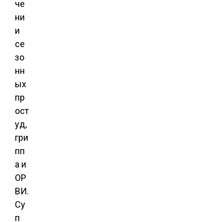
че
ни
и
се
зо
нн
ых
пр
ост
уд,
гри
пп
а и
ОР
ВИ.
Су
п