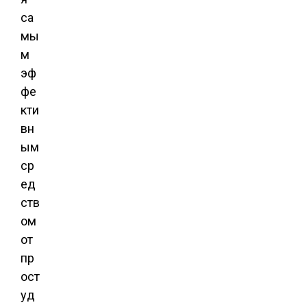
са
мы
м
эф
фе
кти
вн
ым
ср
ед
ств
ом
от
пр
ост
уд