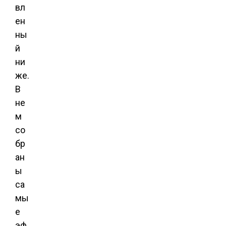
вл
ен
ны
й
ни
же.
В
не
м
со
бр
ан
ы
са
мы
е
эф