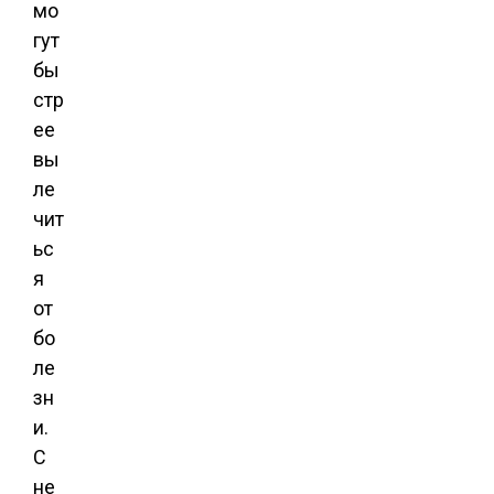
мо
гут
бы
стр
ее
вы
ле
чит
ьс
я
от
бо
ле
зн
и.
С
не