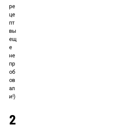
ре
це
пт
вы
ещ
е
не
пр
об
ов
ал
и!)
2
.