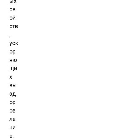
ых
св
ой
ств
,
уск
ор
яю
щи
х
вы
зд
ор
ов
ле
ни
е.