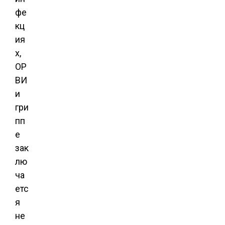
фе
кц
ия
х,
ОР
ВИ
и
гри
пп
е
зак
лю
ча
етс
я
не