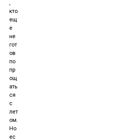
,
кто
ещ
е
не
гот
ов
по
пр
ощ
ать
ся
с
лет
ом.
Но
ес