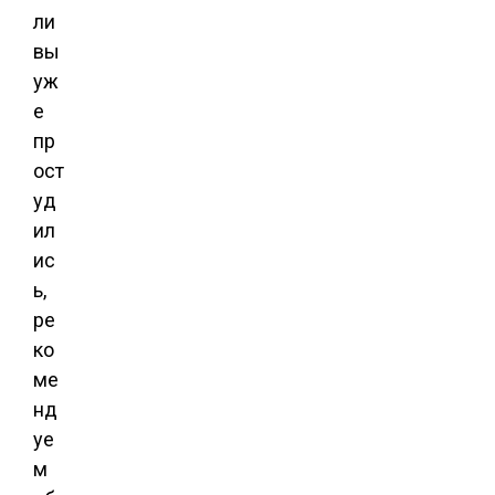
ли
вы
уж
е
пр
ост
уд
ил
ис
ь,
ре
ко
ме
нд
уе
м