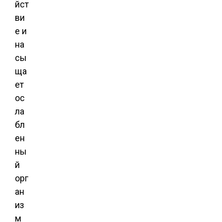
йст
ви
е и
на
сы
ща
ет
ос
ла
бл
ен
ны
й
орг
ан
из
м