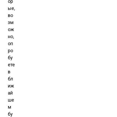
ор
ые,
во
зм
ож
но,
оп
ро
бу
ете
в
бл
иж
ай
ше
м
бу