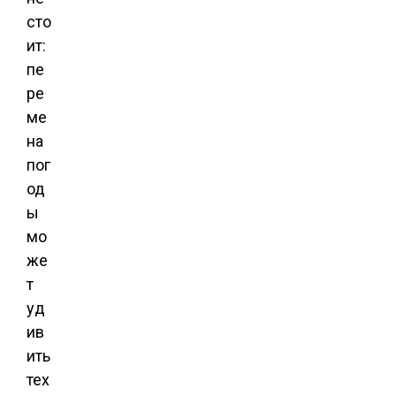
сто
ит:
пе
ре
ме
на
пог
од
ы
мо
же
т
уд
ив
ить
тех