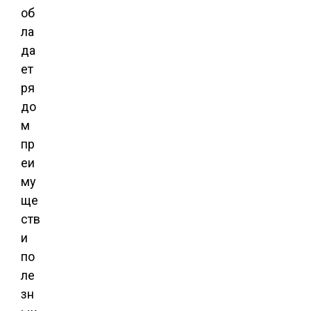
об
ла
да
ет
ря
до
м
пр
еи
му
ще
ств
и
по
ле
зн