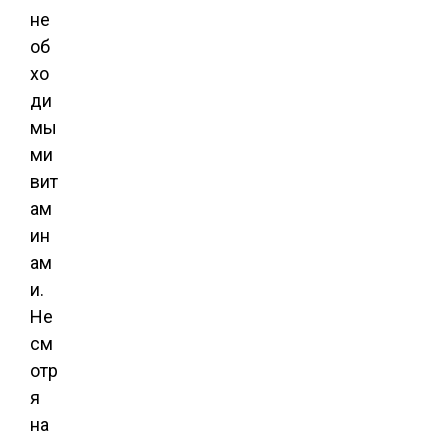
не
об
хо
ди
мы
ми
вит
ам
ин
ам
и.
Не
см
отр
я
на