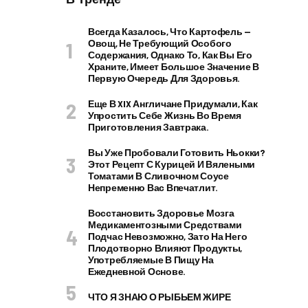
Всегда Казалось, Что Картофель —
Овощ, Не Требующий Особого
Содержания, Однако То, Как Вы Его
Храните, Имеет Большое Значение В
Первую Очередь Для Здоровья.
Еще В XIX Англичане Придумали, Как
Упростить Себе Жизнь Во Время
Приготовления Завтрака.
Вы Уже Пробовали Готовить Ньокки?
Этот Рецепт С Курицей И Вялеными
Томатами В Сливочном Соусе
Непременно Вас Впечатлит.
Восстановить Здоровье Мозга
Медикаментозными Средствами
Подчас Невозможно, Зато На Него
Плодотворно Влияют Продукты,
Употребляемые В Пищу На
Ежедневной Основе.
ЧТО Я ЗНАЮ О РЫБЬЕМ ЖИРЕ