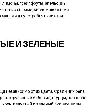
, лимоны, грейпфруты, апельсины,
очетать с сырами, кисломолочными
ахмалами их употреблять не стоит.
ЫЕ И ЗЕЛЕНЫЕ
щи независимо от их цвета. Среди них репа,
ерец, стручковые бобовые, огурцы, неспелая
к, хрен, репчатый и зеленый лук, все виды