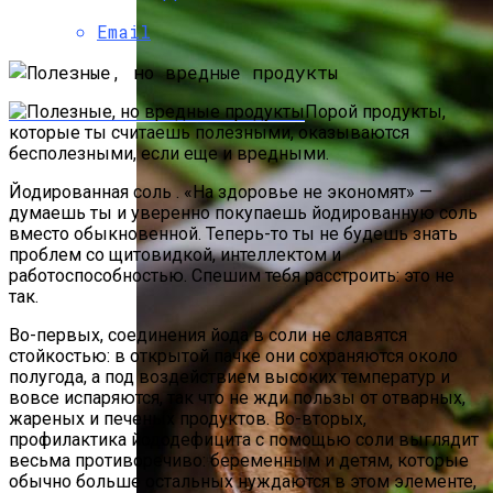
Email
Порой продукты,
которые ты считаешь полезными, оказываются
бесполезными, если еще и вредными.
Йодированная соль . «На здоровье не экономят» —
думаешь ты и уверенно покупаешь йодированную соль
вместо обыкновенной. Теперь-то ты не будешь знать
проблем со щитовидкой, интеллектом и
работоспособностью. Спешим тебя расстроить: это не
так.
Во-первых, соединения йода в соли не славятся
стойкостью: в открытой пачке они сохраняются около
полугода, а под воздействием высоких температур и
вовсе испаряются, так что не жди пользы от отварных,
жареных и печеных продуктов. Во-вторых,
профилактика йододефицита с помощью соли выглядит
весьма противоречиво: беременным и детям, которые
обычно больше остальных нуждаются в этом элементе,