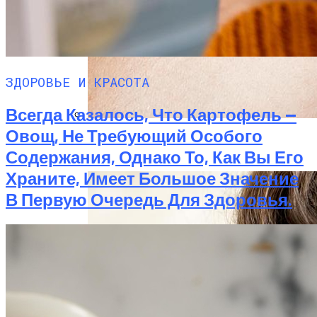
ЗДОРОВЬЕ И КРАСОТА
Всегда Казалось, Что Картофель —
Овощ, Не Требующий Особого
Даем Краткое Руководство По Самому
Популярному Деликатесу.
Содержания, Однако То, Как Вы Его
Храните, Имеет Большое Значение
В Первую Очередь Для Здоровья.