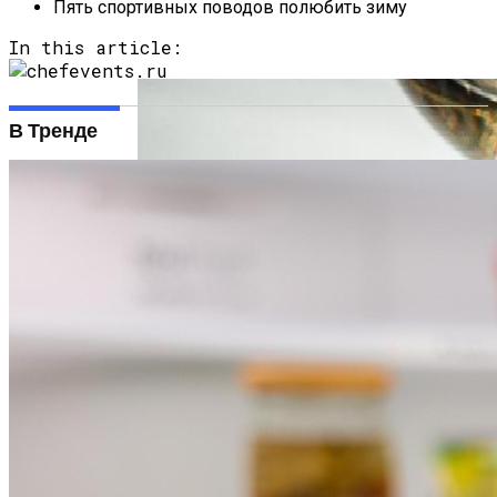
Особенным И Готовили Его По Особым
Пять спортивных поводов полюбить зиму
Случаям — И Для Членов Семьи, И Для
In this article:
Дорогих Гостей.
В Тренде