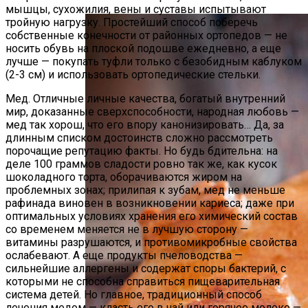
мышцы, сухожилия, вены и суставы испытывают
тройную нагрузку. Простейший способ поберечь
собственные конечности от районных ортопедов — не
носить обувь на плоской подошве ежедневно, а еще
лучше — покупать туфли только с безобидным каблуком
(2-3 см) и использовать ортопедические стельки.
Мед. Отличные личные качества, богатый внутренний
мир, доказанные сверхспособности, народная любовь —
мед так хорош, что его впору канонизировать… Да, за
длинным списком достоинств сложно рассмотреть
порочащие репутацию факты. Но будь бдительна: на
деле 100 граммов сладости ровно так же, как кусок
шоколадного торта, оборачиваются жиром на
проблемных зонах; прилипая к зубам, мед не меньше
рафинада виновен в возникновении кариеса; даже при
оптимальных условиях хранения его химический состав
со временем меняется не в лучшую сторону —
витамины разрушаются, и противомикробные свойства
ослабевают. А еще продукты пчеловодства —
сильнейшие аллергены и содержат споры бактерий, с
которыми не способна справиться пищеварительная
система детей. Но главное, традиционный способ
лечения медом — класть его в чай или горячее молоко —