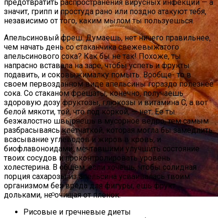
предотвратить распространения вирусных инфекций — а
значит, грипп и простуда рано или поздно атакуют тебя,
независимо от того, каким мылом ты пользуешься.
Апельсиновый фреш. Думаешь, нет ничего правильнее,
чем начать день со стаканчика свежевыжатого
апельсинового сока? Как бы не так! Похоже, ты
напрасно вставала на заре, чтобы успеть и фрукты
подавить, и соковыжималку помыть. Вообще- то в
своем первозданном виде апельсины гораздо полезнее
сока. Со стаканом фрешаты, конечно, получаешь
здоровую дозу фруктозы, глюкозы и витамина С, а вот
белой мякоти, той, что под коркой, — нет. Ее ты
безжалостно швыряешь в мусорное ведро, тем самым
разбрасываясь клетчаткой, которая могла бы замедлить
всасывание углеводов и жиров в кровь, и
биофлавоноидами, мечтавшими улучшить состояние
твоих сосудов и проконтролировать уровень
холестерина. В общем, если хочешь, чтобы солидная
порция сахарозы из апельсина усваивалась твоим
организмом без вреда для фигуры, ешь фрукт
дольками, не очищая от пленок.
Наши Предки Считали Это Блюдо
Рисовые и гречневые диеты