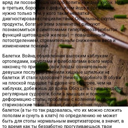
вряд ли посоветуешь щедро солить каждый кусок. Ну а,
в-третьих, бороться с дефицитом йода в организме
нужно только тем, у кого такая нехватка
диагностирована специалистами. Остальные, скупая
продукты, богатые этим элементом, рискуют
познакомиться с симптомами гипертиреоза (избыток
функций щитовидной железы) — повышенным
потоотделением, стремительным снижением веса и
изменением психики.
Балетки. Война, объявленная высоким каблукам
ортопедами, хирургами и флебологами всего мира,
наконец-то принесла свои плоды: сознательные
девушки послушно сменили хищные шпильки на
балетки. И стали здоровее? Ничего подобного. В обуви
на плоской подошве ты разве что быстрее, чем на
каблуках, добежишь до врача. Обсудить с ним придется
регулярные судороги, боли в мышцах и пояснице,
деформацию стопы, проблемы с коленями и прочие
стариковские темы. Тонкая, бесхребетная подошва
балеток (а ты-то так радовалась, что их можно сложить
Закуска, С Приготовлением Которой
пополам и сунуть в клатч) по определению не может
Невозможно Прогадать — Она
быть для стопы нормальным амортизатором, а значит, в
Нравится Всем Без Исключения.
то время как ты беззаботно прогуливаешься, твои