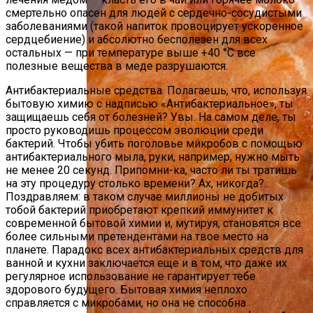
смертельно опасен для людей с сердечно-сосудистыми
заболеваниями (такой напиток провоцирует ускоренное
сердцебиение) и абсолютно бесполезен для всех
остальных — при температуре выше +40 °С все
полезные вещества в меде разрушаются.
Антибактериальные средства. Полагаешь, что, используя
бытовую химию с надписью «Антибактериальное», ты
защищаешь себя от болезней? Увы. На самом деле, ты
просто руководишь процессом эволюции среди
бактерий. Чтобы убить поголовье микробов с помощью
антибактериального мыла, руки, например, нужно мыть
не менее 20 секунд. Припомни-ка, часто ли ты тратишь
на эту процедуру столько времени? Ах, никогда?..
Поздравляем: в таком случае миллионы не добитых
тобой бактерий приобретают крепкий иммунитет к
современной бытовой химии и, мутируя, становятся все
более сильными претендентами на твое место на
планете. Парадокс всех антибактериальных средств для
ванной и кухни заключается еще и в том, что даже их
регулярное использование не гарантирует тебе
здорового будущего. Бытовая химия неплохо
справляется с микробами, но она не способна