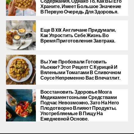
Содержания, Однако То, Как Вы Его
Храните, Имеет Большое Значение
В Первую Очередь Для Здоровья.
Еще В XIX Англичане Придумали,
Как Упростить Себе Жизнь Во
Время Приготовления Завтрака.
Вы Уже Пробовали Готовить
Ньокки? Этот Рецепт С Курицей И
Вялеными Томатами В Сливочном
Соусе Непременно Вас Впечатлит.
Восстановить Здоровье Мозга
Медикаментозными Средствами
Подчас Невозможно, Зато На Него
Плодотворно Влияют Продукты,
Употребляемые В Пищу На
Ежедневной Основе.