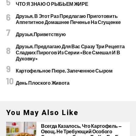
ЧТО Я ЗНАЮ О РЫБЬЕМ ЖИРЕ
Друзья, В Этот Раз Предлагаю Приготовить
Аппетитное Домашнее Печенье На Сгущенке
Друзья,приветствую
Друзья, Предлагаю Для Вас Сразу Три Рецепта
Сладких Пирогов Из Серии «все Смешал И В
Духовку»
Картофельное Пюре, Запеченное Сыром
День Плоского Живота
You May Also Like
Всегда Казалось, Что Картофель —
Овощ, Не Требующий Особого