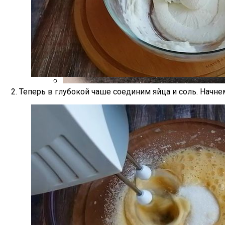
2. Теперь в глубокой чаше соединим яйца и соль. Начн
Делимся Лайфхаками Для Вкуснейшего Л