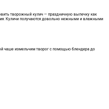
товить творожный кулич — праздничную выпечку как
ления. Куличи получаются довольно нежными и влажными
окой чаше измельчим творог с помощью блендера до
Них Давно Пора Забыть.