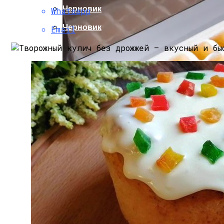
Черновик
Whatsapp
Черновик
Email
Простой Совет От Докторов Может Пом