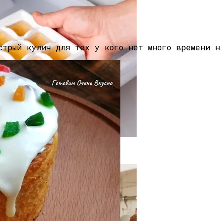
очь Уберечь Здоровье От Любого Вируса В Условиях Н