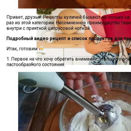
Привет, друзья! Рецепты куличей бывают не только н
раз из этой категории. Несомненное преимущество так
внутри с приятной цитрусовой ноткой.
Подробный видео рецепт и список продуктов для пр
Итак, готовим
1. Первое на что хочу обратить внимание, это то, что
пастообразного состояния.
Рассказываем, Какие Странные Установ