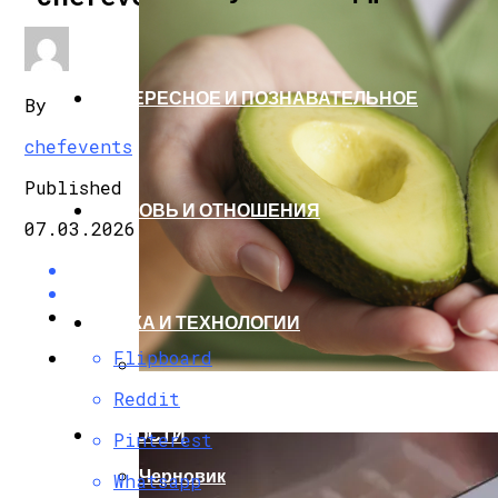
ИНТЕРЕСНОЕ И ПОЗНАВАТЕЛЬНОЕ
By
chefevents
Published
ЛЮБОВЬ И ОТНОШЕНИЯ
07.03.2026
НАУКА И ТЕХНОЛОГИИ
Flipboard
Reddit
Все Мы Знаем О Пользе Авокадо — Само
НОВОСТИ
Pinterest
Черновик
Whatsapp