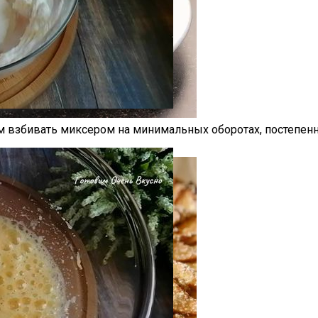
ем взбивать миксером на минимальных оборотах, постепенн
осося — А Также Рецептом Из Кулинарной Книги Шеф-