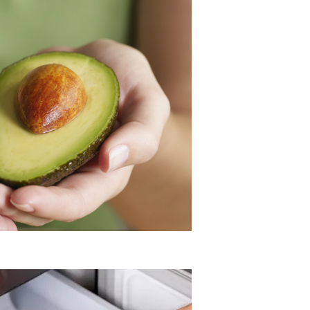
го Любимого И Популярного Детокс- И ЗОЖ-Продукта.