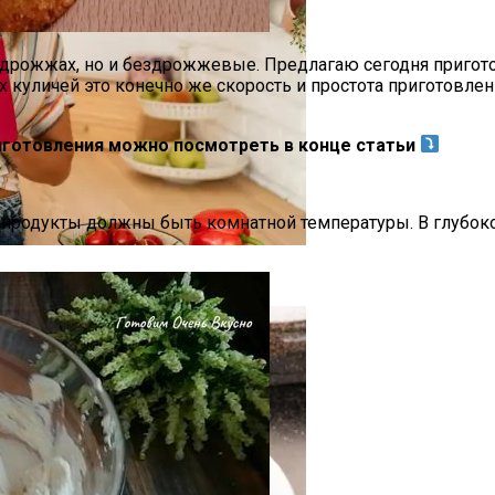
а дрожжах, но и бездрожжевые. Предлагаю сегодня приго
их куличей это конечно же скорость и простота приготов
иготовления можно посмотреть в конце статьи
 все продукты должны быть комнатной температуры. В глуб
ки Мешают Нам Готовить Вкусные Блюда — И Почему О 