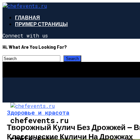
ГЛАВНАЯ
ПРИМЕР СТРАНИЦЫ
Connect with us
Hi, What Are You Looking For?
Здоровье и красота
chefevents.ru
Творожный Кулич Без Дрожжей — Вк
Классические Куличи На Дрожжах
ЗДОРОВЬЕ И КРАСОТА
chefevents.ru