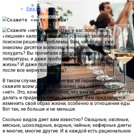
Черновик
Email
Черновик
Итак, у вас появились
«лишние» килограммы, и вы усиленно занялись
поиском решения проблемы. Вам, наверное, уже
знакомы десятки всевозможных диет и способов
похудеть? Вы прочитали огромное количество
литературы, и даже пробовали что-то воплощать в
жизнь? И даже получили результат, но ненадолго, а
после все вернулось назад?
В таком случае, если только вы не серьезно больны,
скажите всем диетам и насилию над собой твердое
«нет». Это, конечно, не значит, что вам не придется что-то
делать и прилагать какие-то усилия. Вам предлагается
изменить свой образ жизни, особенно в отношении еды.
Вот так, не больше и не меньше.
Издательство Simple Wine News
Совместно С Компанией Ratingtelling
Сколько видов диет вам известно? Овощные, овсяные,
Представили Рейтинг 100 Лучших Вин
мясные, шоколадные, водные, чайные, кефирные диеты
России 2023 Года.
и многие, многие другие. И в каждой есть рациональное