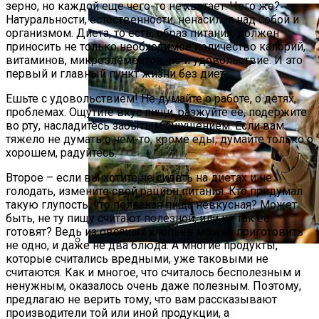
зерно, но каждой еще чего-то не хватает. Чего же?
Натуральности, естественности, ненасилия над собой и
организмом. Диета, то есть, образ питания, должен
приносить не только необходимое количество калорий,
витаминов, микроэлементов, но и удовольствие. И это
первый и главный пункт жизни без диет.
Ешьте с удовольствием! Не думайте о работе, о детях,
проблемах. Ощутите вкус пищи, разжуйте ее, подержите
во рту, насладитесь забытым ощущением. Если вам
тяжело не думать о чем-то, кроме еды, думайте только о
хорошем, радуйтесь.
Второе – если вы хотите не сидеть на диетах и не
голодать, измените свой рацион питания. Кто придумал
такую глупость, что полезная пища невкусная? Может
быть, не ту пищу считают полезной, или не так ее
готовят? Ведь из овсяных хлопьев можно приготовить
не одно, и даже не два блюда. А многие продукты,
которые считались вредными, уже таковыми не
Заказывая Доставку Или Покупая
считаются. Как и многое, что считалось бесполезным и
Продукты В Магазинах, Мы Редко
ненужным, оказалось очень даже полезным. Поэтому,
Задумываемся О Том, Насколько Они
предлагаю не верить тому, что вам рассказывают
Настоящие — И Очень Зря.
производители той или иной продукции, а