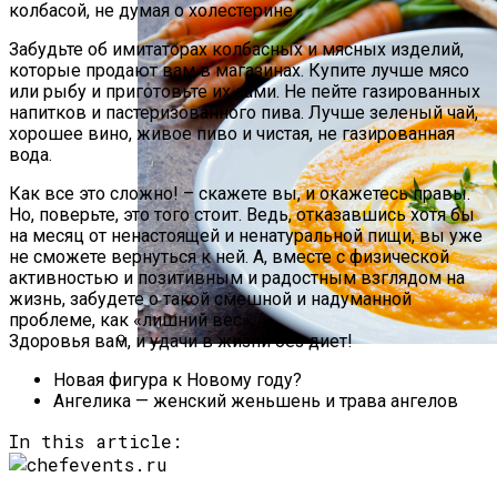
колбасой, не думая о холестерине.
Забудьте об имитаторах колбасных и мясных изделий,
которые продают вам в магазинах. Купите лучше мясо
или рыбу и приготовьте их сами. Не пейте газированных
напитков и пастеризованного пива. Лучше зеленый чай,
хорошее вино, живое пиво и чистая, не газированная
вода.
Как все это сложно! – скажете вы, и окажетесь правы.
Но, поверьте, это того стоит. Ведь, отказавшись хотя бы
на месяц от ненастоящей и ненатуральной пищи, вы уже
не сможете вернуться к ней. А, вместе с физической
активностью и позитивным и радостным взглядом на
жизнь, забудете о такой смешной и надуманной
проблеме, как «лишний вес».
Здоровья вам, и удачи в жизни без диет!
Рассказываем О Самых Питательных
Новая фигура к Новому году?
Вариантах Блюд Для Тех, Кому
Ангелика — женский женьшень и трава ангелов
Надоели Супы По «по Бабушкиному
In this article:
Рецепту».