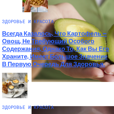
ЗДОРОВЬЕ И КРАСОТА
Всегда Казалось, Что Картофель —
Овощ, Не Требующий Особого
Содержания, Однако То, Как Вы Его
Храните, Имеет Большое Значение
В Первую Очередь Для Здоровья.
Все Мы Знаем О Пользе Авокадо —
Самого Любимого И Популярного
Детокс- И ЗОЖ-Продукта.
ЗДОРОВЬЕ И КРАСОТА