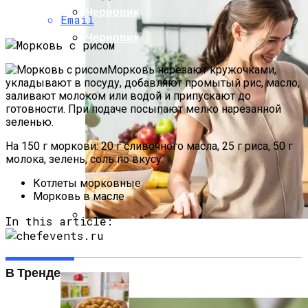
Черновик
Email
Черновик
Морковь нарезают кружочками,
укладывают в посуду, добавляют промытый рис, масло,
заливают молоком или водой и припускают до
готовности. При подаче посыпают мелко нарезанной
зеленью.
На 150 г моркови: 20 г сливочного масла, 25 г риса, 50 г
молока, зелень, соль по вкусу.
Котлеты морковные
Морковь в масле
In this article:
Даже «безопасные» Продукты Могут
Испортить Детский Желудок —
Рассказываем, Какие Из Них Лучше
В Тренде
Никогда Не Давать Детям.