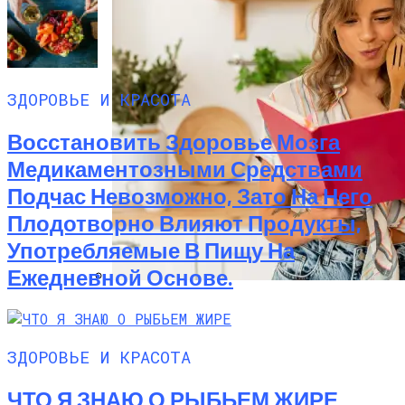
ЗДОРОВЬЕ И КРАСОТА
Восстановить Здоровье Мозга
Медикаментозными Средствами
Подчас Невозможно, Зато На Него
Плодотворно Влияют Продукты,
Употребляемые В Пищу На
Ежедневной Основе.
Рассказываем, Какие Странные
Установки Мешают Нам Готовить
Вкусные Блюда — И Почему О Них
ЗДОРОВЬЕ И КРАСОТА
Давно Пора Забыть.
ЧТО Я ЗНАЮ О РЫБЬЕМ ЖИРЕ