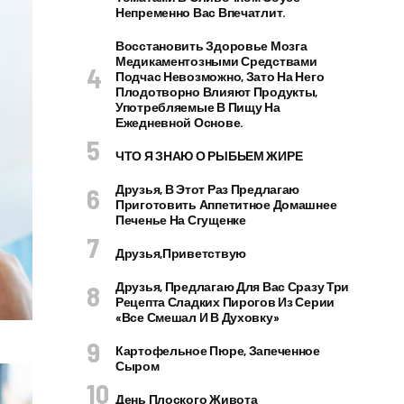
Непременно Вас Впечатлит.
Восстановить Здоровье Мозга
Медикаментозными Средствами
Подчас Невозможно, Зато На Него
Плодотворно Влияют Продукты,
Употребляемые В Пищу На
Ежедневной Основе.
ЧТО Я ЗНАЮ О РЫБЬЕМ ЖИРЕ
Друзья, В Этот Раз Предлагаю
Приготовить Аппетитное Домашнее
Печенье На Сгущенке
Друзья,приветствую
Друзья, Предлагаю Для Вас Сразу Три
Рецепта Сладких Пирогов Из Серии
«все Смешал И В Духовку»
Картофельное Пюре, Запеченное
Сыром
День Плоского Живота