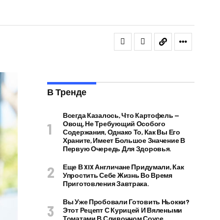
В Тренде
Всегда Казалось, Что Картофель —
Овощ, Не Требующий Особого
Содержания, Однако То, Как Вы Его
Храните, Имеет Большое Значение В
Первую Очередь Для Здоровья.
Еще В XIX Англичане Придумали, Как
Упростить Себе Жизнь Во Время
Приготовления Завтрака.
Вы Уже Пробовали Готовить Ньокки?
Этот Рецепт С Курицей И Вялеными
Томатами В Сливочном Соусе