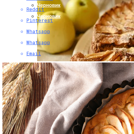
Черновик
Reddit
Черновик
Pinterest
Whatsapp
Whatsapp
Email
Фирменный Рецепт Итальянских
Бабушек, Который Всегда Хранится В
Секрете.