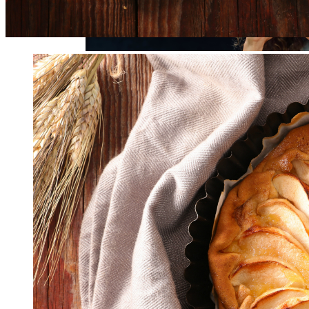
Хотите Научиться Есть Меньше И
Худеть Быстрее? Попробуйте Ввести В
Свое Ежедневное Расписание Поздние
Завтраки.