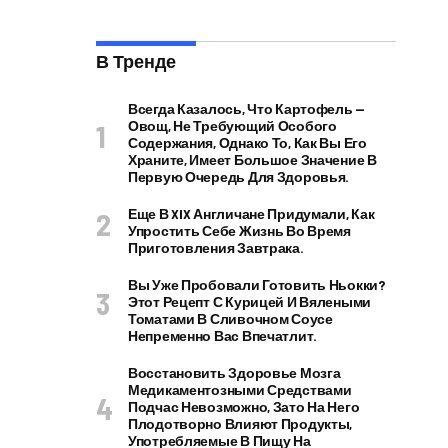
В Тренде
Всегда Казалось, Что Картофель —
Овощ, Не Требующий Особого
Содержания, Однако То, Как Вы Его
Храните, Имеет Большое Значение В
Первую Очередь Для Здоровья.
Еще В XIX Англичане Придумали, Как
Упростить Себе Жизнь Во Время
Приготовления Завтрака.
Вы Уже Пробовали Готовить Ньокки?
Этот Рецепт С Курицей И Вялеными
Томатами В Сливочном Соусе
Непременно Вас Впечатлит.
Восстановить Здоровье Мозга
Медикаментозными Средствами
Подчас Невозможно, Зато На Него
Плодотворно Влияют Продукты,
Употребляемые В Пищу На