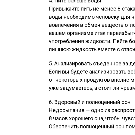
4. Пить больше воды
Привыкайте пить не менее 8 стак
воды необходимо человеку для н
вовлечения в обмен веществ отло
вашем организме итак переизбыто
употребления жидкости. Пейте б
лишнюю жидкость вместе с отло
5. Анализировать съеденное за д
Если вы будете анализировать всё
от некоторых продуктов вполне 
уже задумаетесь, а стоит ли чре
6. Здоровый и полноценный сон
Недосыпание — одно из распрост
8 часов хорошего сна, чтобы чув
Обеспечить полноценный сон пом