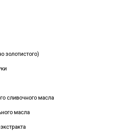
о золотистого)
уки
го сливочного масла
ьного масла
 экстракта