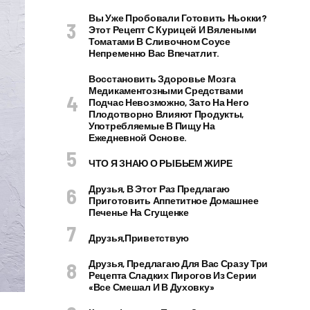
Вы Уже Пробовали Готовить Ньокки?
Этот Рецепт С Курицей И Вялеными
Томатами В Сливочном Соусе
Непременно Вас Впечатлит.
Восстановить Здоровье Мозга
Медикаментозными Средствами
Подчас Невозможно, Зато На Него
Плодотворно Влияют Продукты,
Употребляемые В Пищу На
Ежедневной Основе.
ЧТО Я ЗНАЮ О РЫБЬЕМ ЖИРЕ
Друзья, В Этот Раз Предлагаю
Приготовить Аппетитное Домашнее
Печенье На Сгущенке
Друзья,приветствую
Друзья, Предлагаю Для Вас Сразу Три
Рецепта Сладких Пирогов Из Серии
«все Смешал И В Духовку»