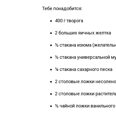
Тебе понадобится:
400 г творога
2 больших яичных желтка
½ стакана изюма (желательн
½ стакана универсальной м
¼ стакана сахарного песка
2 столовые ложки несолено
2 столовые ложки растител
½ чайной ложки ванильного