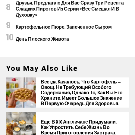
Друзья, Предлагаю Для Вас Сразу Три Рецепта
Сладких Пирогов Из Серии «все Смешал И В
Духовку»
Картофельное Пюре, Запеченное Сыром
День Плоского Живота
You May Also Like
Всегда Казалось, Что Картофель —
Овощ, Не Требующий Особого
Содержания, Однако То, Как Вы Его
Храните, Имеет Большое Значение
В Первую Очередь Для Здоровья.
Еще В XIX Англичане Придумали,
Как Упростить Себе Жизнь Во
Время Приготовления Завтрака.