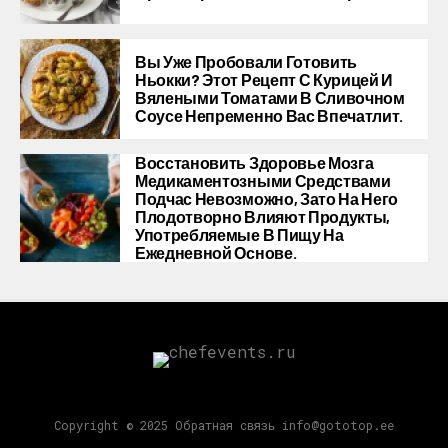
Вы Уже Пробовали Готовить
Ньокки? Этот Рецепт С Курицей И
Вялеными Томатами В Сливочном
Соусе Непременно Вас Впечатлит.
Восстановить Здоровье Мозга
Медикаментозными Средствами
Подчас Невозможно, Зато На Него
Плодотворно Влияют Продукты,
Употребляемые В Пищу На
Ежедневной Основе.
Copyright © 2025 Обратная связь info@gototop.ee