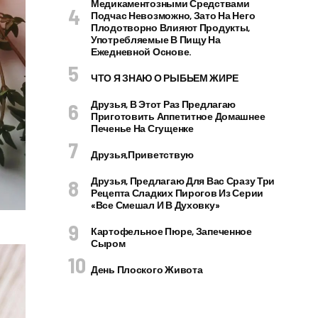
Медикаментозными Средствами
Подчас Невозможно, Зато На Него
Плодотворно Влияют Продукты,
Употребляемые В Пищу На
Ежедневной Основе.
ЧТО Я ЗНАЮ О РЫБЬЕМ ЖИРЕ
Друзья, В Этот Раз Предлагаю
Приготовить Аппетитное Домашнее
Печенье На Сгущенке
Друзья,приветствую
Друзья, Предлагаю Для Вас Сразу Три
Рецепта Сладких Пирогов Из Серии
«все Смешал И В Духовку»
Картофельное Пюре, Запеченное
Сыром
День Плоского Живота