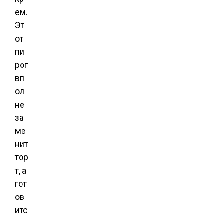
ем.
Эт
от
пи
рог
вп
ол
не
за
ме
нит
тор
т, а
гот
ов
итс