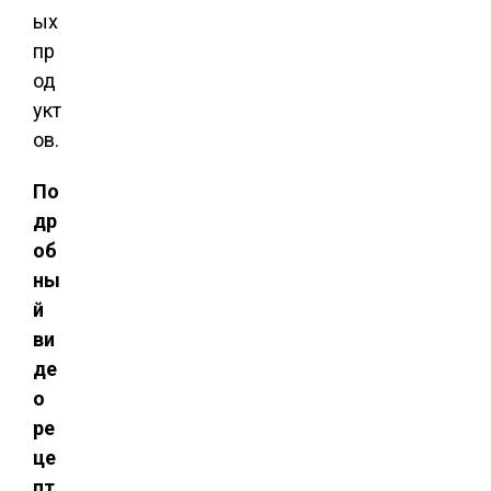
ых
пр
од
укт
ов.
По
др
об
ны
й
ви
де
о
ре
це
пт