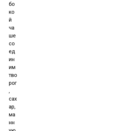
бо
ко
й
ча
ше
со
ед
ин
им
тво
рог
,
сах
ар,
ма
нн
ую