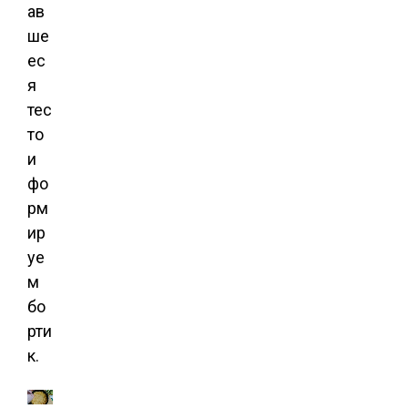
ав
ше
ес
я
тес
то
и
фо
рм
ир
уе
м
бо
рти
к.