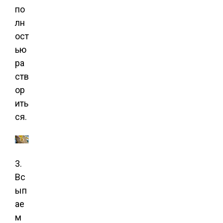
по
лн
ост
ью
ра
ств
ор
ить
ся.
3.
Вс
ып
ае
м