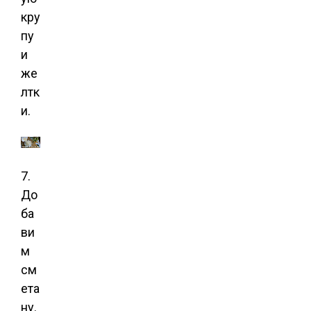
кру
пу
и
же
лтк
и.
7.
До
ба
ви
м
см
ета
ну.