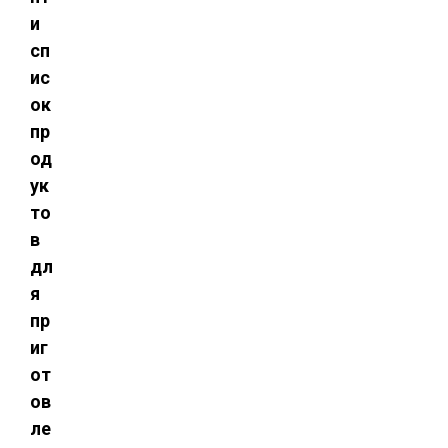
и
сп
ис
ок
пр
од
ук
то
в
дл
я
пр
иг
от
ов
ле