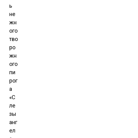
ь
не
жн
ого
тво
ро
жн
ого
пи
рог
а
«С
ле
зы
анг
ел