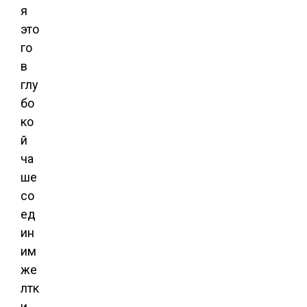
я
это
го
в
глу
бо
ко
й
ча
ше
со
ед
ин
им
же
лтк
и,