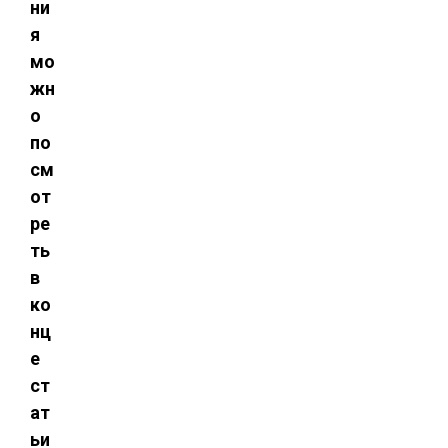
ни
я
мо
жн
о
по
см
от
ре
ть
в
ко
нц
е
ст
ат
ьи