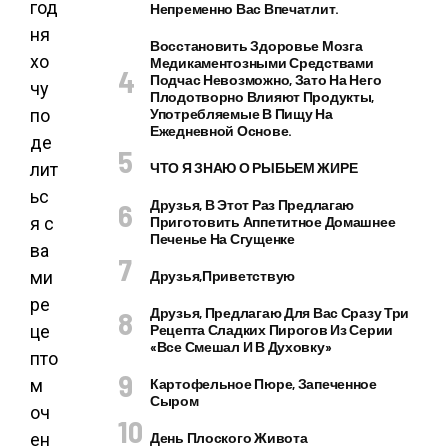
год
Непременно Вас Впечатлит.
ня
Восстановить Здоровье Мозга
хо
Медикаментозными Средствами
Подчас Невозможно, Зато На Него
чу
Плодотворно Влияют Продукты,
по
Употребляемые В Пищу На
Ежедневной Основе.
де
лит
ЧТО Я ЗНАЮ О РЫБЬЕМ ЖИРЕ
ьс
Друзья, В Этот Раз Предлагаю
я с
Приготовить Аппетитное Домашнее
Печенье На Сгущенке
ва
ми
Друзья,приветствую
ре
Друзья, Предлагаю Для Вас Сразу Три
це
Рецепта Сладких Пирогов Из Серии
«все Смешал И В Духовку»
пто
м
Картофельное Пюре, Запеченное
Сыром
оч
ен
День Плоского Живота