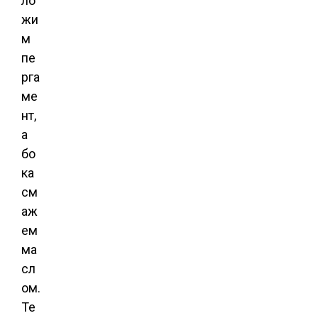
ло
жи
м
пе
рга
ме
нт,
а
бо
ка
см
аж
ем
ма
сл
ом.
Те