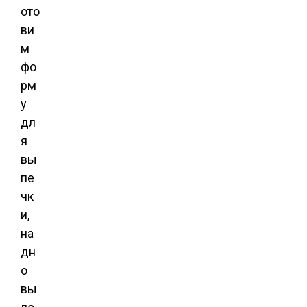
ото
ви
м
фо
рм
у
дл
я
вы
пе
чк
и,
на
дн
о
вы