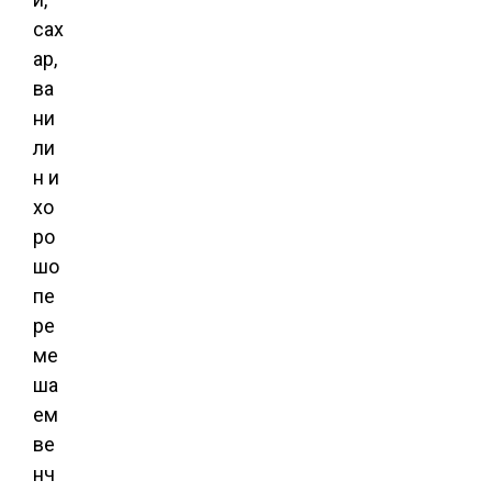
сах
ар,
ва
ни
ли
н и
хо
ро
шо
пе
ре
ме
ша
ем
ве
нч