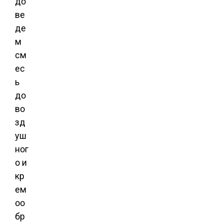
до
ве
де
м
см
ес
ь
до
во
зд
уш
ног
о и
кр
ем
оо
бр