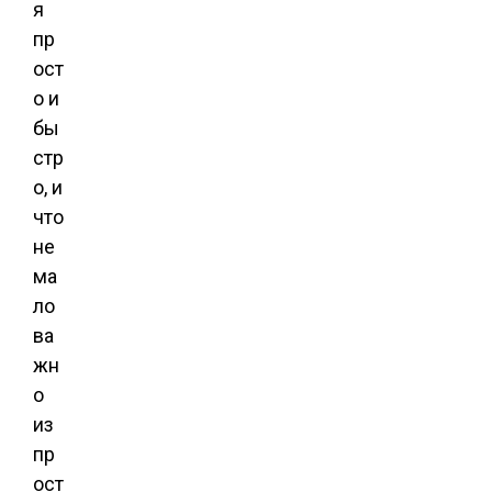
я
пр
ост
о и
бы
стр
о, и
что
не
ма
ло
ва
жн
о
из
пр
ост