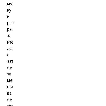
му
ку
и
раз
ры
хл
ите
ль,
а
зат
ем
за
ме
ши
ва
ем
тес