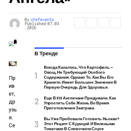
By
chefevents
Published
07.03
.2026
В Тренде
Всегда Казалось, Что Картофель —
Овощ, Не Требующий Особого
Содержания, Однако То, Как Вы Его
Пр
Храните, Имеет Большое Значение В
ив
Первую Очередь Для Здоровья.
ет,
Еще В XIX Англичане Придумали, Как
др
Упростить Себе Жизнь Во Время
Приготовления Завтрака.
узь
я.
Вы Уже Пробовали Готовить Ньокки?
Этот Рецепт С Курицей И Вялеными
Се
Томатами В Сливочном Соусе