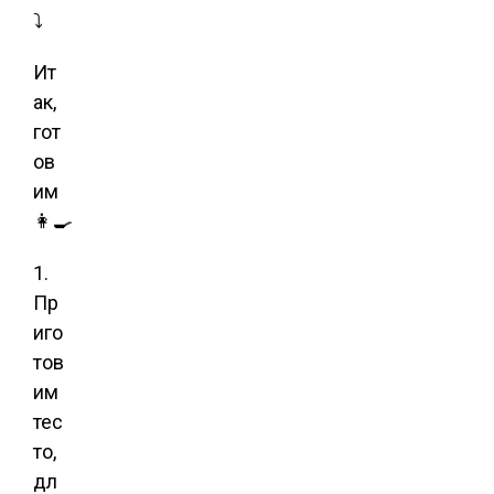
⤵️
Ит
ак,
гот
ов
им
👩‍🍳
1.
Пр
иго
тов
им
тес
то,
дл