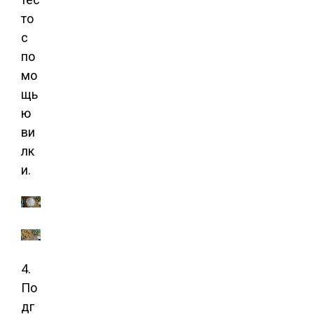
то
с
по
мо
щь
ю
ви
лк
и.
4.
По
дг