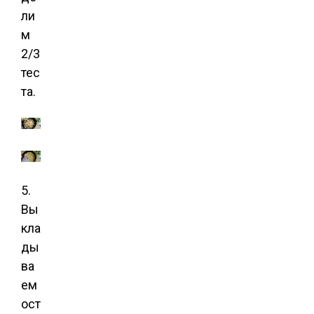
ли
м
2/3
тес
та.
5.
Вы
кла
ды
ва
ем
ост