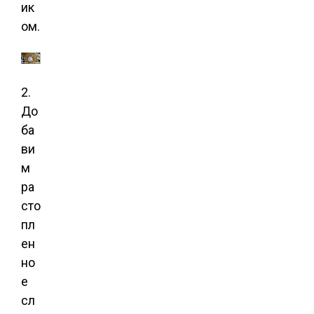
ик
ом.
2.
До
ба
ви
м
ра
сто
пл
ен
но
е
сл