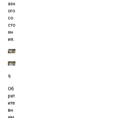
азн
ого
со
сто
ян
ия.
9.
Об
рат
ите
вн
им