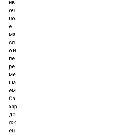
ив
оч
но
е
ма
сл
о и
пе
ре
ме
ша
ем.
Са
хар
до
лж
ен