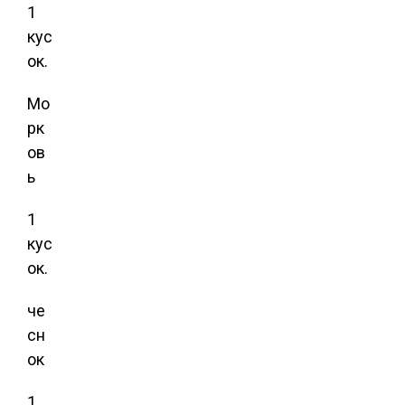
1
кус
ок.
Мо
рк
ов
ь
1
кус
ок.
че
сн
ок
1