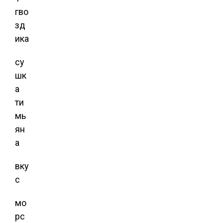
гво
зд
ика
су
шк
а
ти
мь
ян
а
вку
с
мо
рс