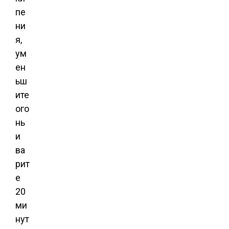
пе
ни
я,
ум
ен
ьш
ите
ого
нь
и
ва
рит
е
20
ми
нут