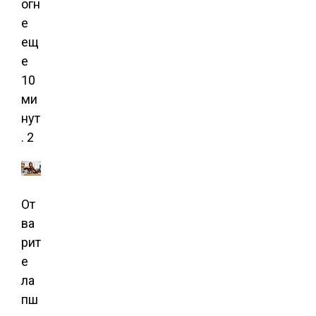
огн
е
ещ
е
10
ми
нут
. 2
От
ва
рит
е
ла
пш