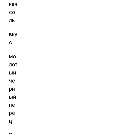
кая
со
ль
вку
с
мо
лот
ый
че
рн
ый
пе
ре
ц