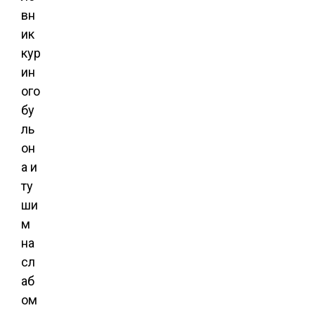
вн
ик
кур
ин
ого
бу
ль
он
а и
ту
ши
м
на
сл
аб
ом