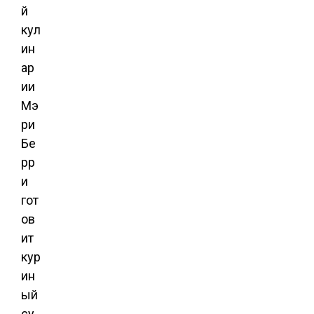
й
кул
ин
ар
ии
Мэ
ри
Бе
рр
и
гот
ов
ит
кур
ин
ый
су