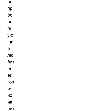
во
пр
ос,
во
лн
ую
щи
й
лю
бит
ел
ей
гор
яч
их
на
пит