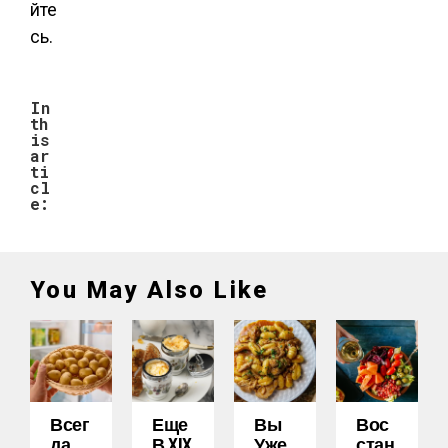
йте
сь.
In
th
is
ar
ti
cl
e:
You May Also Like
Всег
Еще
Вы
Вос
Да
В XIX
Уже
Стан