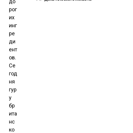
до
рог
их
инг
ре
ди
ент
ов.
Се
год
ня
гур
у
бр
ита
нс
ко