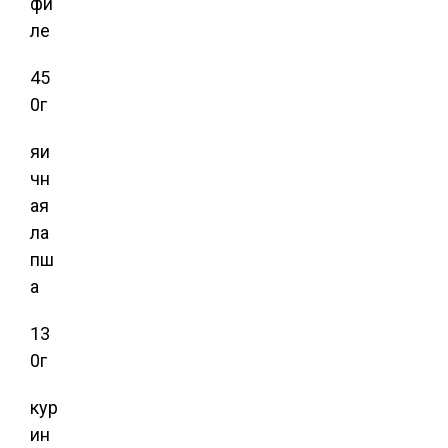
фи
ле
45
0г
яи
чн
ая
ла
пш
а
13
0г
кур
ин