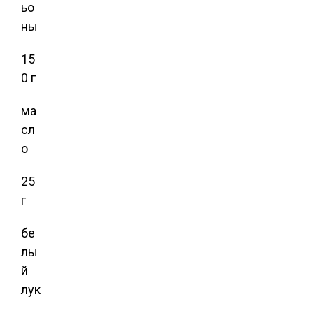
ьо
ны
15
0 г
ма
сл
о
25
г
бе
лы
й
лук