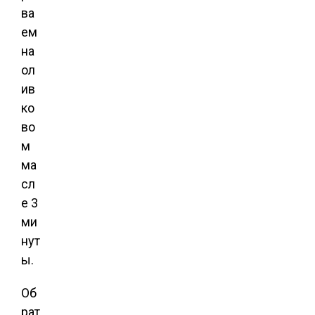
ва
ем
на
ол
ив
ко
во
м
ма
сл
е 3
ми
нут
ы.
Об
рат