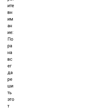
ите
вн
им
ан
ие:
По
ра
на
вс
ег
да
ре
ши
ть
это
т