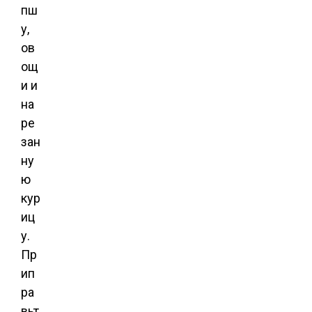
пш
у,
ов
ощ
и и
на
ре
зан
ну
ю
кур
иц
у.
Пр
ип
ра
вьт