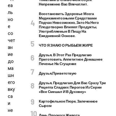
Непременно Вас Впечатлит.
еа
ль
Восстановить Здоровье Мозга
Медикаментозными Средствами
но
Подчас Невозможно, Зато На Него
е
Плодотворно Влияют Продукты,
Употребляемые В Пищу На
со
Ежедневной Основе.
чет
ЧТО Я ЗНАЮ О РЫБЬЕМ ЖИРЕ
ан
ие
Друзья, В Этот Раз Предлагаю
Приготовить Аппетитное Домашнее
до
Печенье На Сгущенке
ма
Друзья,приветствую
шн
его
Друзья, Предлагаю Для Вас Сразу Три
Рецепта Сладких Пирогов Из Серии
вку
«все Смешал И В Духовку»
са
Картофельное Пюре, Запеченное
и
Сыром
не
День Плоского Живота