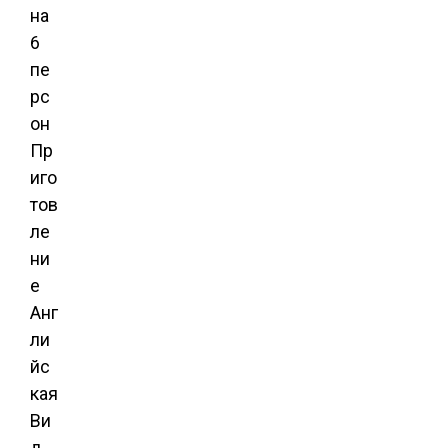
на
6
пе
рс
он
Пр
иго
тов
ле
ни
е
Анг
ли
йс
кая
Ви
д