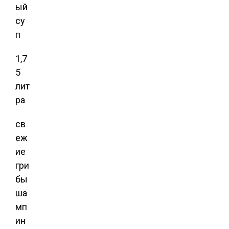
ый
су
п
1,7
5
лит
ра
св
еж
ие
гри
бы
ша
мп
ин