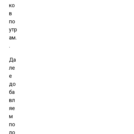
ко
в
по
утр
ам.
.
Да
ле
е
до
ба
вл
яе
м
по
ло