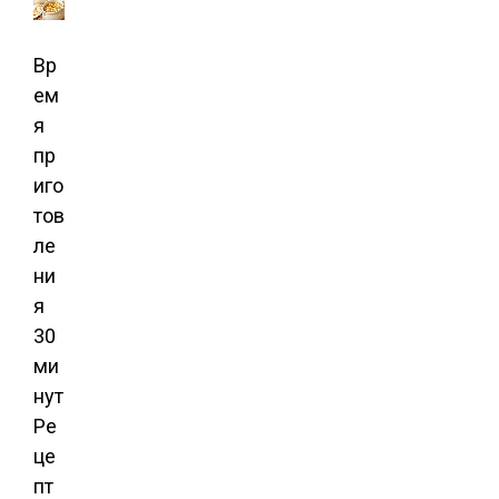
Вр
ем
я
пр
иго
тов
ле
ни
я
30
ми
нут
Ре
це
пт