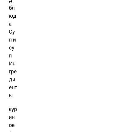
бл
юд
а
Су
п и
су
п
Ин
гре
ди
ент
ы
кур
ин
ое