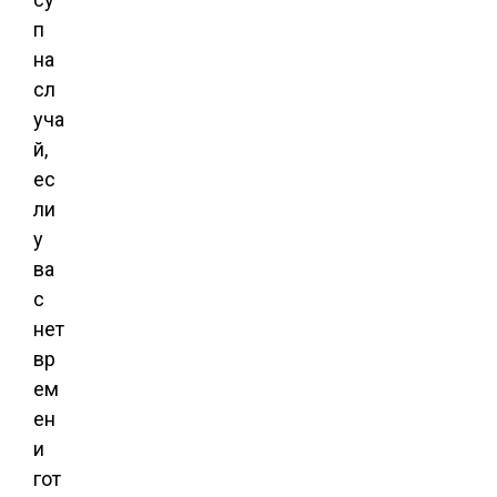
п
на
сл
уча
й,
ес
ли
у
ва
с
нет
вр
ем
ен
и
гот