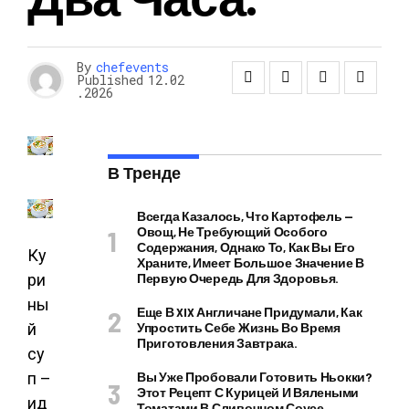
НОВОСТИ
By
chefevents
Published
12.02
.2026
В Тренде
Всегда Казалось, Что Картофель —
Овощ, Не Требующий Особого
Содержания, Однако То, Как Вы Его
Ку
Храните, Имеет Большое Значение В
ри
Первую Очередь Для Здоровья.
ны
Еще В XIX Англичане Придумали, Как
й
Упростить Себе Жизнь Во Время
Приготовления Завтрака.
су
п –
Вы Уже Пробовали Готовить Ньокки?
Этот Рецепт С Курицей И Вялеными
ид
Томатами В Сливочном Соусе