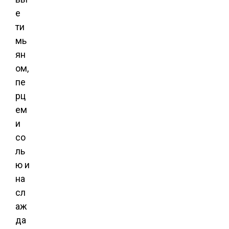
е
ти
мь
ян
ом,
пе
рц
ем
и
со
ль
ю и
на
сл
аж
да