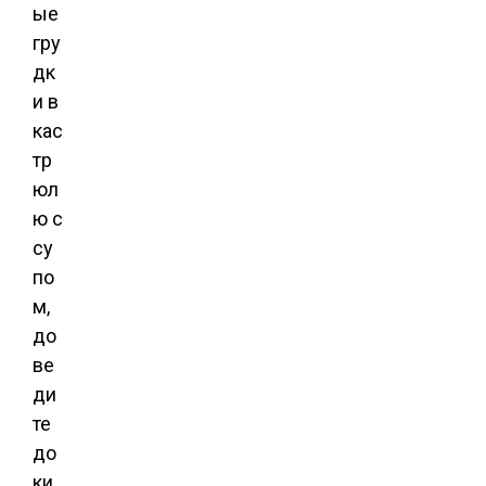
ые
гру
дк
и в
кас
тр
юл
ю с
су
по
м,
до
ве
ди
те
до
ки