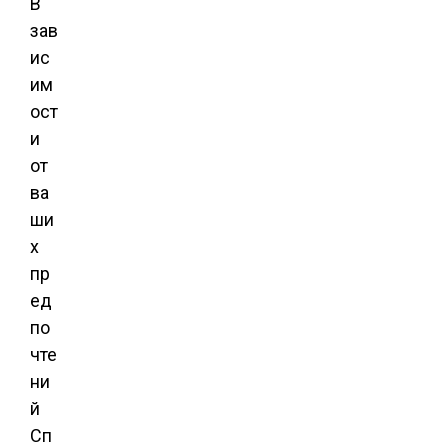
В
зав
ис
им
ост
и
от
ва
ши
х
пр
ед
по
чте
ни
й
Сп