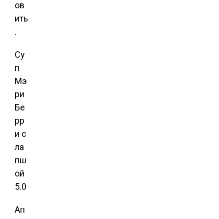
ов
ить
.
Су
п
Мэ
ри
Бе
рр
и с
ла
пш
ой
5.0
Ап