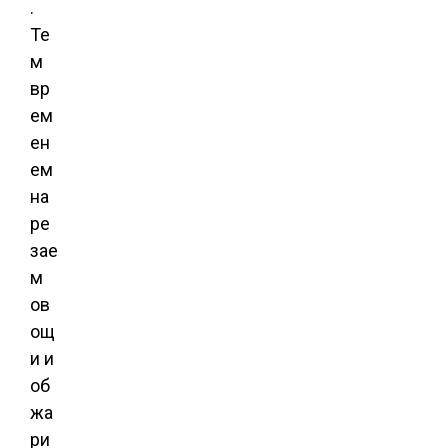
.
Те
м
вр
ем
ен
ем
на
ре
зае
м
ов
ощ
и и
об
жа
ри