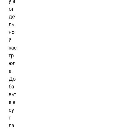
у в
от
де
ль
но
й
кас
тр
юл
е.
До
ба
вьт
е в
су
п
ла