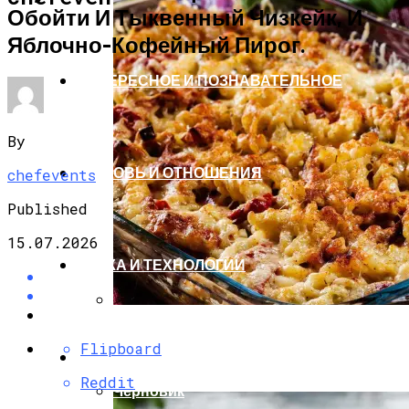
Обойти И Тыквенный Чизкейк, И
Яблочно-Кофейный Пирог.
ИНТЕРЕСНОЕ И ПОЗНАВАТЕЛЬНОЕ
By
ЛЮБОВЬ И ОТНОШЕНИЯ
chefevents
Published
15.07.2026
НАУКА И ТЕХНОЛОГИИ
Делимся Рецептом Быстрой
Flipboard
Запеканки, Которая Понравится Вашим
НОВОСТИ
Гостям.
Reddit
Черновик