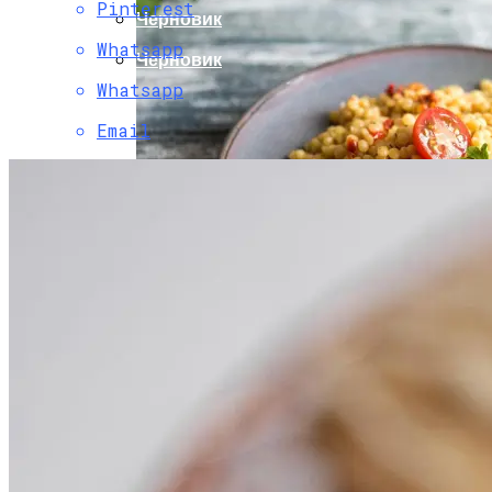
Pinterest
Черновик
Whatsapp
Черновик
Whatsapp
Email
Рассказываем Подробнее О
Происхождении Птитима И Делимся
Классическим Рецептом.