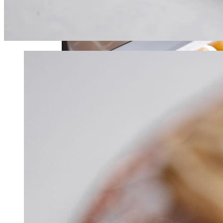
Простой Совет От Докторов Может
Помочь Уберечь Здоровье От Любого
Вируса В Условиях Надвигающейся
Тройной Эпидемии.