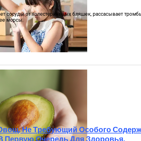
ет сосуды от холестериновых бляшек, рассасывает тромбы
ее морсы.
ртить Детский Желудок — Рассказываем, Какие Из Них 
 Овощ, Не Требующий Особого Содержа
В Первую Очередь Для Здоровья.