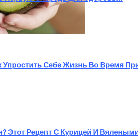
го Любимого И Популярного Детокс- И ЗОЖ-Продукта.
ак Упростить Себе Жизнь Во Время Пр
и? Этот Рецепт С Курицей И Вяленым