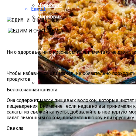
Черновик
Email
Черновик
Ни о здоровье, ни о красивом теле и мечтать не стоит, 
Чтобы избавиться от шлаков, не обязательно проходит
продуктов.
Белокочанная капуста
Делимся Рецептом Быстрой Запеканки, 
Она содержит массу пищевых волокон, которые чистят
пищеварения. Внимание: если недавно вы принимали ку
салаты из свежей капусты, добавляйте в нее тертую м
салат лимонным соком, добавьте клюкву или бруснику.
Свекла