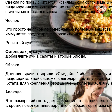
Свекла по праву считается чистильщиком организма. В 
пищеварения и уничтожающие гнилостные бактерии (ист
свеклы можно делать салат, заправляя сметаной или йо
Чеснок
Это просто чемпион по содержанию полезных веществ: 
иммунитет, предотвращает развитие язвы желудка и рак
Репчатый лук
Фитонциды лука убивают большинство болезнетворных 
Добавляйте лук в салаты и вторые блюда.
Рассказываем Подробнее О Происхожде
Яблоки
Древние врачи говорили: «Съедайте 1 яблоко в день, 
пищеварительной системы, благодаря пектину и клетчат
Кстати, для укрепления сердца очень полезны яблочны
Авокадо
Этот заморский гость давно занял место на прилавках с
в крови, помогает пищеварению, снабжает организм кис