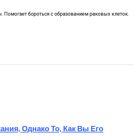
. Помогает бороться с образованием раковых клеток.
Лучше Никогда Не Давать Детям.
ния, Однако То, Как Вы Его