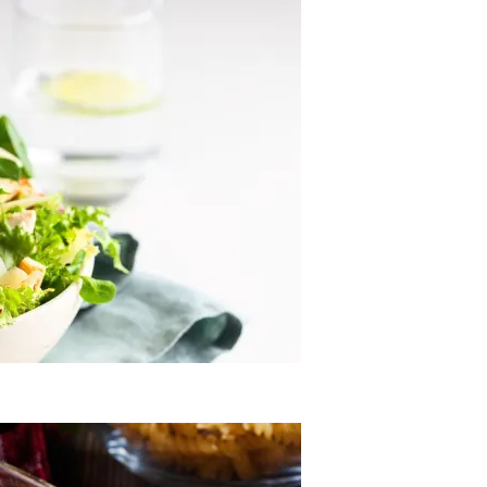
я, Который Уже Взорвал Соцсети.