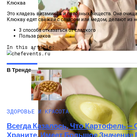
Клюква
Это кладезь витаминов и полезных веществ. Она очища
Клюкву едят свежей с сахаром или медом, делают из н
3 способа отказаться от сладкого
Польза раков
In this article:
Даже «безопасные» Продукты Могут Испо
В Тренде
ЗДОРОВЬЕ И КРАСОТА
Всегда Казалось, Что Картофель —
Храните, Имеет Большое Значение 