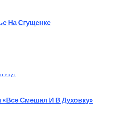
ье На Сгущенке
и «все Смешал И В Духовку»