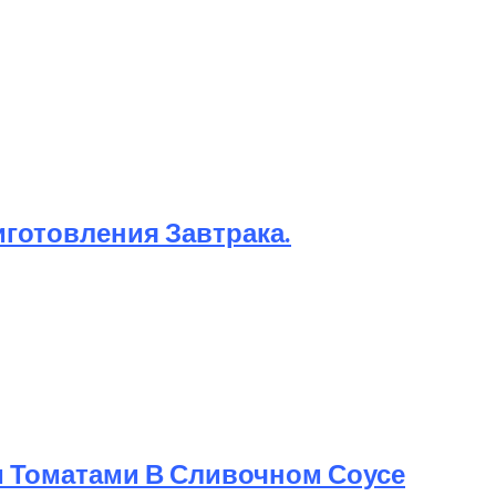
иготовления Завтрака.
и Томатами В Сливочном Соусе