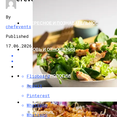
By
ИНТЕРЕСНОЕ И ПОЗНАВАТЕЛЬНОЕ
chefevents
Published
17.06.2026
ЛЮБОВЬ И ОТНОШЕНИЯ
НАУКА И ТЕХНОЛОГИИ
Flipboard
Reddit
Делимся Рецептом Салата Для Похудени
Pinterest
НОВОСТИ
Whatsapp
Черновик
Whatsapp