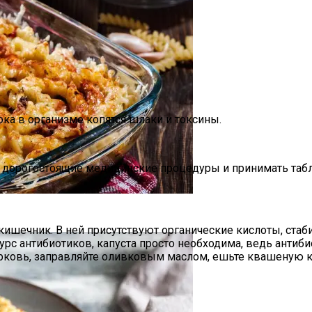
пока в организме копятся шлаки и токсины.
ь дорогостоящие медицинские процедуры и принимать табл
Которая Понравится Вашим Гостям.
 кишечник. В ней присутствуют органические кислоты, с
рс антибиотиков, капуста просто необходима, ведь антиб
орковь, заправляйте оливковым маслом, ешьте квашеную ка