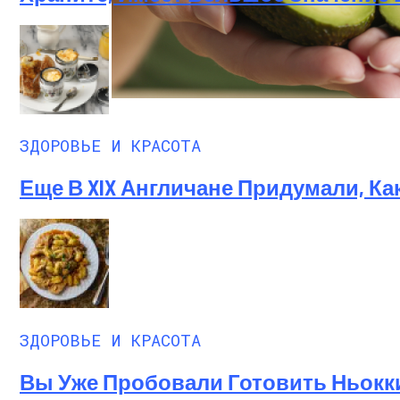
Все Мы Знаем О Пользе Авокадо — Само
ЗДОРОВЬЕ И КРАСОТА
Еще В XIX Англичане Придумали, К
ЗДОРОВЬЕ И КРАСОТА
Вы Уже Пробовали Готовить Ньокк