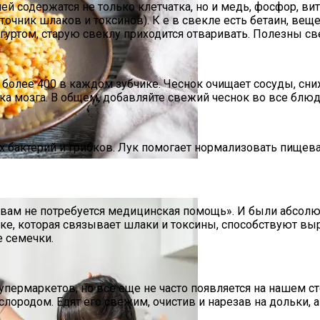
ней содержатся не только клетчатка, но и медь, фосфор, 
очник шлаков и токсинов). К е в свекле есть бетаин, ве
гуртом, старую свеклу приходится отваривать. Полезны св
более 400 в каждом зубчике. Чеснок очищает сосуды, сни
а мозга. В общем, добавляйте свежий чеснок во все блюда
бактерий и грибков. Лук помогает нормализовать пищева
нии Птитима И Делимся Классическим Рецептом.
и вам не потребуется медицинская помощь». И были абсолю
ке, которая связывает шлаки и токсины, способствуют выр
е семечки.
упермаркетов, но все еще не часто появляется на нашем ст
лородом. Едят его свежим, очистив и нарезав на дольки, 