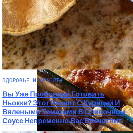
ЗДОРОВЬЕ И КРАСОТА
Вы Уже Пробовали Готовить
Ньокки? Этот Рецепт С Курицей И
Вялеными Томатами В Сливочном
Соусе Непременно Вас Впечатлит.