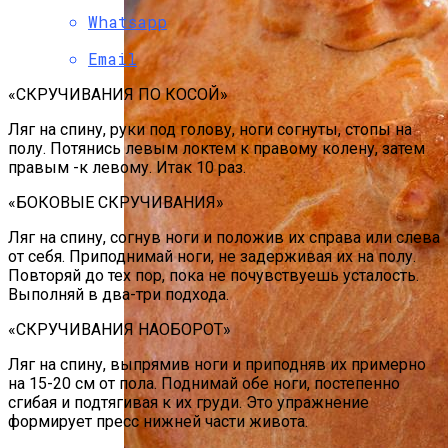
Whatsapp
Email
«СКРУЧИВАНИЯ ПО КОСОЙ»
Ляг на спину, руки под голову, ноги согнуты, стопы на
полу. Потянись левым локтем к правому колену, затем
правым -к левому. Итак 10 раз.
«БОКОВЫЕ СКРУЧИВАНИЯ»
Ляг на спину, согнув ноги и положив их справа или слева
от себя. Приподнимай ноги, не задерживая их на полу.
Повторяй до тех пор, пока не почувствуешь усталость.
Выполняй в два-три подхода.
«СКРУЧИВАНИЯ НАОБОРОТ»
Ляг на спину, выпрямив ноги и приподняв их примерно
на 15-20 см от пола. Поднимай обе ноги, постепенно
сгибая и подтягивая к их груди. Это упражнение
формирует пресс нижней части живота.