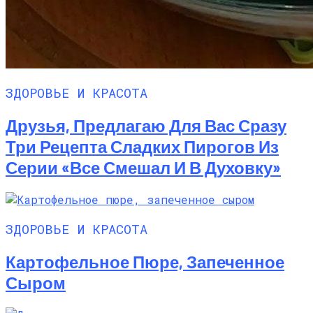
ЗДОРОВЬЕ И КРАСОТА
Друзья, Предлагаю Для Вас Сразу
Три Рецепта Сладких Пирогов Из
Серии «все Смешал И В Духовку»
ЗДОРОВЬЕ И КРАСОТА
Картофельное Пюре, Запеченное
Сыром