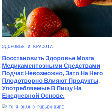
ЗДОРОВЬЕ И КРАСОТА
Восстановить Здоровье Мозга
Медикаментозными Средствами
Подчас Невозможно, Зато На Него
Плодотворно Влияют Продукты,
Употребляемые В Пищу На
Ежедневной Основе.