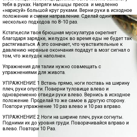
Случаям — И Для Членов Семьи, И Для
тебя в руках. Напряги мышцы пресса и медленно
Дорогих Гостей.
«нарисуй» большой круг руками. Верни руки в исходное
положение и смени направление. Сделай один или
несколько подходов по 8-10 раз.
Кстати,если твоя брюшная мускулатура окрепнет
благодаря зарядке, желудок во время еды не будет так
растягиваться. А это означает, что чувствительные к
давлению нервные окончания подадут в мозг сигнал о
том, что желудок наполнен.
Упражнения для талии нужно совмещать с
упражнениями для живота.
УПРАЖНЕНИЕ 1 Встань прямо, ноги поставь на ширину
плеч, руки опусти. Поверни туловище влево и
одновременно отведи руки влево. Вернись в исходное
положение. Проделай то же самое в другую сторону.
Повтори упражнение 10 раз влево и 10 раз вправо.
УПРАЖНЕНИЕ 2 Ноги на ширине плеч, руки согнуты.
Подними их до уровня груди. Поворачивайся вправо и
влево. Повтори 10 Раз.