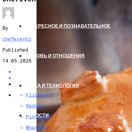
ИНТЕРЕСНОЕ И ПОЗНАВАТЕЛЬНОЕ
By
chefevents
Published
ЛЮБОВЬ И ОТНОШЕНИЯ
14.05.2026
НАУКА И ТЕХНОЛОГИИ
Flipboard
Reddit
НОВОСТИ
Pinterest
Whatsapp