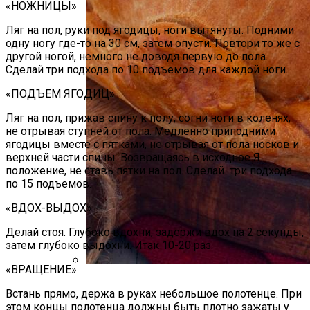
«НОЖНИЦЫ»
Ляг на пол, руки под ягодицы, ноги вытянуты. Подними
одну ногу где-то на 30 см, затем опусти. Повтори то же с
другой ногой, немного не доводя первую до пола.
Сделай три подхода по 10 подъемов для каждой ноги.
«ПОДЪЕМ ЯГОДИЦ»
Ляг на пол, прижав спину к полу, согни ноги в коленях,
не отрывая ступней от пола. Медленно приподними
ягодицы вместе с пятками, не отрывая от пола носков и
верхней части спины. Возвращаясь в исходное Я
положение, не ставь пятки на пол. Сделай три подхода
по 15 подъемов.
«ВДОХ-ВЫДОХ»
Делай стоя. Глубоко вдохни, задержи вдох на 2 секунды,
затем глубоко выдохни. Итак 10-20 раз.
«ВРАЩЕНИЕ»
Наши Предки Считали Это Блюдо
Встань прямо, держа в руках небольшое полотенце. При
Особенным И Готовили Его По Особым
этом концы полотенца должны быть плотно зажаты у