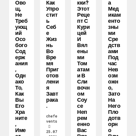
Ово
Как
Кки?
А
Щ,
Упро
Этот
Мед
Не
Стит
Реце
Икам
Треб
Ь
Пт С
Енто
Ующ
Себ
Кури
Зны
Ий
Е
Цей
Ми
Осо
Жиз
И
Сре
Бого
Нь
Вял
Дств
Сод
Во
Ены
Ами
Ерж
Вре
Ми
Под
Ания
Мя
Том
Час
,
Приг
Атам
Нев
Одн
Отов
И В
Озм
Ако
Лени
Сли
Ожн
То,
Я
Вочн
О,
Как
Завт
Ом
Зато
Вы
Рака
Соу
На
Его
.
Се
Него
Хра
Неп
Пло
chefe
Ните
Рем
Дотв
vents
,
Енно
Орн
Име
Вас
О
25.07