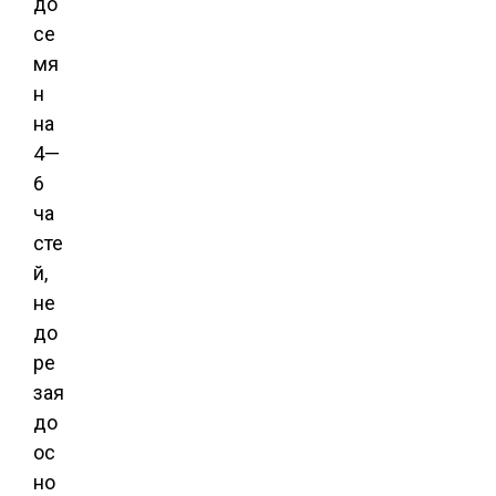
до
се
мя
н
на
4—
6
ча
сте
й,
не
до
ре
зая
до
ос
но