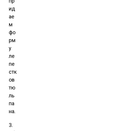
пр
ид
ае
м
фо
рм
у
ле
пе
стк
ов
тю
ль
па
на.
3.