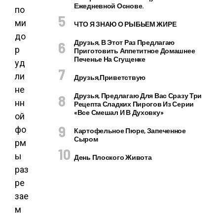
Ежедневной Основе.
по
ми
ЧТО Я ЗНАЮ О РЫБЬЕМ ЖИРЕ
до
Друзья, В Этот Раз Предлагаю
р
Приготовить Аппетитное Домашнее
Печенье На Сгущенке
уд
ли
Друзья,приветствую
не
Друзья, Предлагаю Для Вас Сразу Три
нн
Рецепта Сладких Пирогов Из Серии
«все Смешал И В Духовку»
ой
фо
Картофельное Пюре, Запеченное
Сыром
рм
ы
День Плоского Живота
раз
ре
зае
м