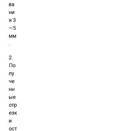
ва
ни
я 3
—5
мм
.
2.
По
лу
че
нн
ые
отр
езк
и
ост