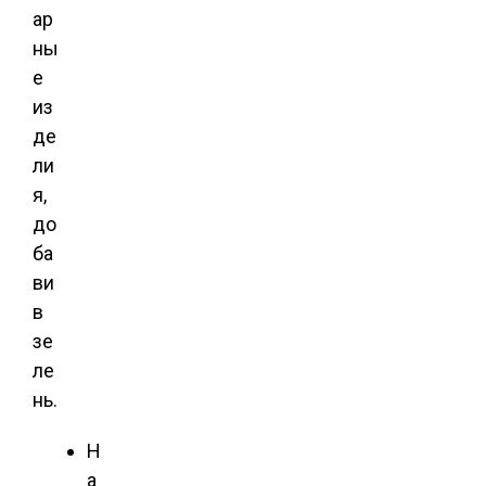
ар
ны
е
из
де
ли
я,
до
ба
ви
в
зе
ле
нь.
Н
а