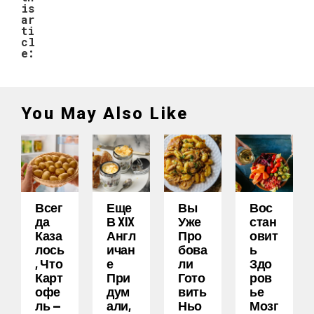
is
ar
ti
cl
e:
You May Also Like
Всег
Еще
Вы
Вос
Да
В XIX
Уже
Стан
Каза
Англ
Про
Овит
Лось
Ичан
Бова
Ь
, Что
Е
Ли
Здо
Карт
При
Гото
Ров
Офе
Дум
Вить
Ье
Ль —
Али,
Ньо
Мозг