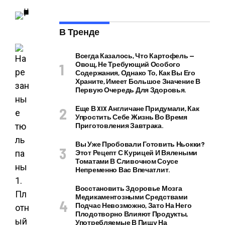
НОВОСТИ
В Тренде
Всегда Казалось, Что Картофель —
Овощ, Не Требующий Особого
Содержания, Однако То, Как Вы Его
Храните, Имеет Большое Значение В
Первую Очередь Для Здоровья.
Еще В XIX Англичане Придумали, Как
Упростить Себе Жизнь Во Время
Приготовления Завтрака.
Вы Уже Пробовали Готовить Ньокки?
Этот Рецепт С Курицей И Вялеными
Томатами В Сливочном Соусе
Непременно Вас Впечатлит.
1.
Восстановить Здоровье Мозга
Пл
Медикаментозными Средствами
Подчас Невозможно, Зато На Него
отн
Плодотворно Влияют Продукты,
ый
Употребляемые В Пищу На