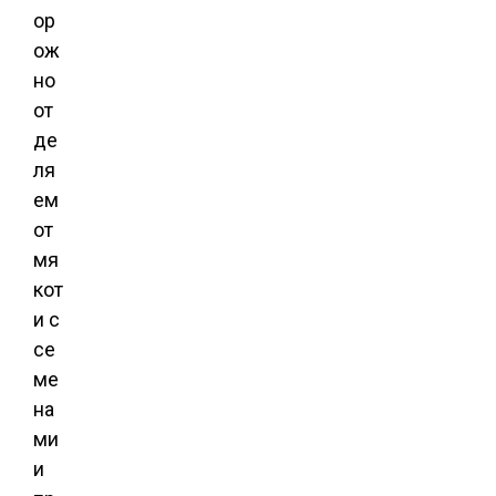
ор
ож
но
от
де
ля
ем
от
мя
кот
и с
се
ме
на
ми
и