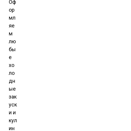
Оф
ор
мл
яе
м
лю
бы
е
хо
ло
дн
ые
зак
уск
и и
кул
ин