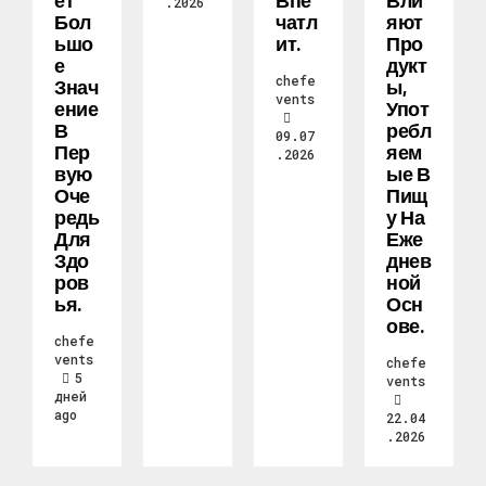
Ет
Впе
Вли
.2026
Бол
Чатл
Яют
Ьшо
Ит.
Про
Е
Дукт
chefe
Знач
Ы,
vents
Ение
Упот
В
Ребл
09.07
Пер
Яем
.2026
Вую
Ые В
Оче
Пищ
Редь
У На
Для
Еже
Здо
Днев
Ров
Ной
Ья.
Осн
Ове.
chefe
vents
chefe
5
vents
дней
ago
22.04
.2026